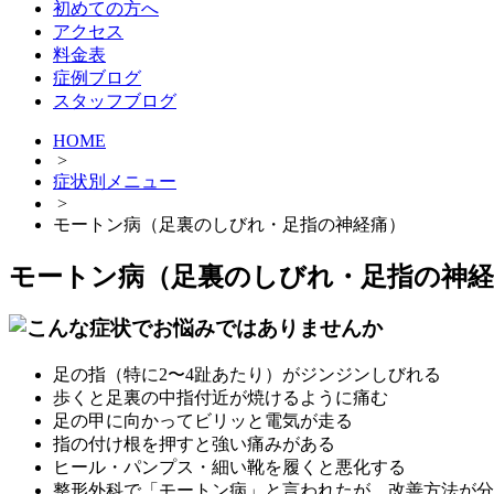
初めての方へ
アクセス
料金表
症例ブログ
スタッフブログ
HOME
>
症状別メニュー
>
モートン病（足裏のしびれ・足指の神経痛）
モートン病（足裏のしびれ・足指の神経
足の指（特に2〜4趾あたり）がジンジンしびれる
歩くと足裏の中指付近が焼けるように痛む
足の甲に向かってビリッと電気が走る
指の付け根を押すと強い痛みがある
ヒール・パンプス・細い靴を履くと悪化する
整形外科で「モートン病」と言われたが、改善方法が分