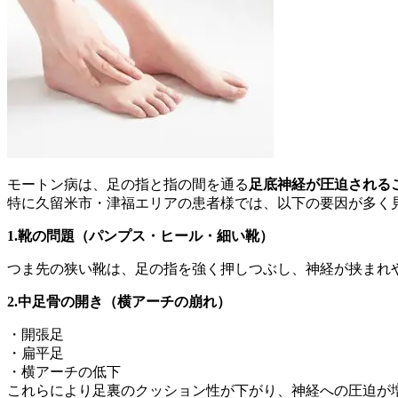
モートン病は、足の指と指の間を通る
足底神経が圧迫される
特に久留米市・津福エリアの患者様では、以下の要因が多く
1.靴の問題（パンプス・ヒール・細い靴）
つま先の狭い靴は、足の指を強く押しつぶし、神経が挟まれ
2.中足骨の開き（横アーチの崩れ）
・開張足
・扁平足
・横アーチの低下
これらにより足裏のクッション性が下がり、神経への圧迫が