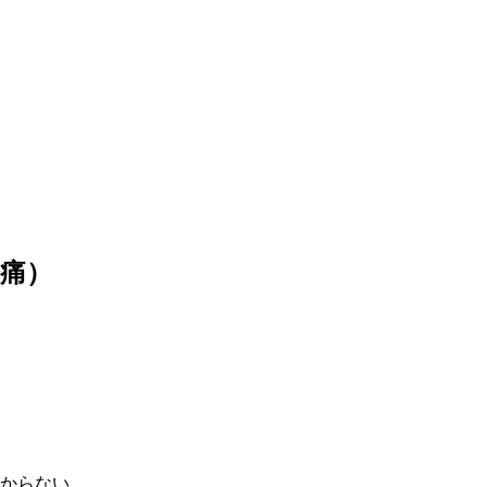
痛）
からない