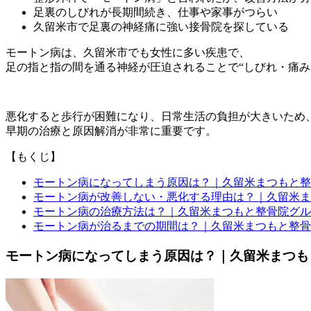
足裏のしびれが長期間続き、仕事や家事がつらい
久留米市で足裏の神経痛に強い接骨院を探している
モートン病は、久留米市でも女性に多い疾患で、
足の指と指の間を通る神経が圧迫されることで“しびれ・痛み
悪化すると歩行が困難になり、日常生活の負担が大きいため
早期の治療と原因解消が非常に重要です。
【もくじ】
モートン病になってしまう原因は？｜久留米まつもと整
モートン病が改善しない・悪化する理由は？｜久留米ま
モートン病の治療方法は？｜久留米まつもと整骨院グル
モートン病が治るまでの期間は？｜久留米まつもと整骨
モートン病になってしまう原因は？｜久留米まつも