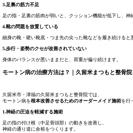
3.足裏の筋力不足
足の指・足裏の筋肉が弱いと、クッション機能が低下し、神
4.靴の問題を放置している
細身の靴・硬い靴底・つま先の尖った靴などを履き続けると
5.歩行・姿勢のクセが改善されていない
身体のバランスが悪いままだと、荷重が偏り続けます。
モートン病の治療方法は？｜久留米まつもと整骨院
久留米市・津福の久留米まつもと整骨院では、
モートン病を
根本改善させるためのオーダーメイド施術
を行
1.神経の圧迫を軽減する施術
足の指の付け根（中足骨頭部）の動きを改善し、
神経の通り道に余裕をつくります。