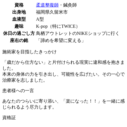
資格
柔道整復師
・鍼灸師
出身地
福岡県久留米市
血液型
A型
趣味
K-pop（特にTWICE）
休日の過ごし方
鳥栖アウトレットのNIKEショップに行く
座右の銘
「諦めを希望に変える」
施術家を目指したきっかけ
「歳だから仕方ない」と片付けられる現実に違和感を抱きま
した。
本来の身体の力を引き出し、可能性を広げたい。その一心で
治療家を志しました。
患者様への一言
あなたのつらいに寄り添い、「楽になった！！」を一緒に感
じられるよう尽力します。
資格証