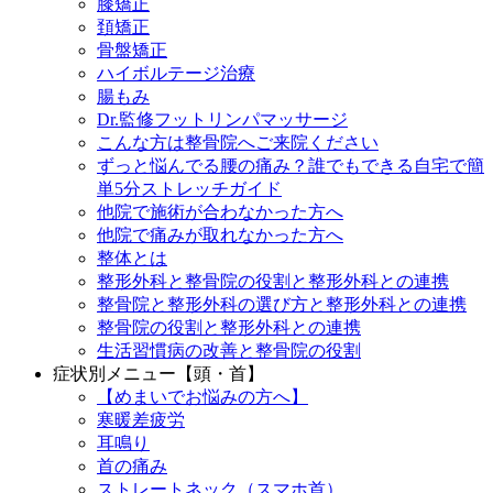
膝矯正
頚矯正
骨盤矯正
ハイボルテージ治療
腸もみ
Dr.監修フットリンパマッサージ
こんな方は整骨院へご来院ください
ずっと悩んでる腰の痛み？誰でもできる自宅で簡
単5分ストレッチガイド
他院で施術が合わなかった方へ
他院で痛みが取れなかった方へ
整体とは
整形外科と整骨院の役割と整形外科との連携
整骨院と整形外科の選び方と整形外科との連携
整骨院の役割と整形外科との連携
生活習慣病の改善と整骨院の役割
症状別メニュー【頭・首】
【めまいでお悩みの方へ】
寒暖差疲労
耳鳴り
首の痛み
ストレートネック（スマホ首）