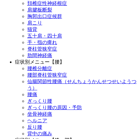
頚椎症性神経根症
肩腱板断裂
胸郭出口症候群
肩こり
猫背
五十肩・四十肩
手・指の痺れ
脊柱管狭窄症
肋間神経痛
症状別メニュー【腰】
腰椎分離症
腰部脊柱管狭窄症
仙腸関節性腰痛（せんちょうかんせつせいようつ
う）
腰痛
ぎっくり腰
ぎっくり腰の原因・予防
坐骨神経痛
ヘルニア
反り腰
背中の痛み