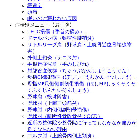
寝違え
頭痛
眠いのに寝れない原因
症状別メニュー【肩・腕】
TFCC損傷（手首の痛み）
ドケルバン病（狭窄性腱鞘炎）
リトルリーグ肩（野球肩・上腕骨近位骨端線障
害）
外側上顆炎（テニス肘）
手根管症候群（手のしびれ）
肘部管症候群（ちゅうぶかんしょうこうぐん）
母指CM関節症（ぼししーえむかんせつしょう）
母指MP尺側側副靭帯損傷（ぼしMPしゃくそくそ
くふくじんたいそんしょう）
野球肩（投球障害）
野球肘（上腕三頭筋炎）
野球肘（内側側副靭帯損傷）
野球肘（離断性骨軟骨炎：OCD）
近所の整体院や整骨院に行ってもなかなか痛みが
良くならない理由
ゴルフ肘（上腕骨内側上顆炎）