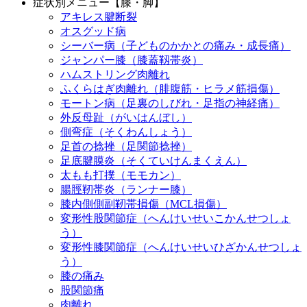
症状別メニュー【膝・脚】
アキレス腱断裂
オスグッド病
シーバー病（子どものかかとの痛み・成長痛）
ジャンパー膝（膝蓋靱帯炎）
ハムストリング肉離れ
ふくらはぎ肉離れ（腓腹筋・ヒラメ筋損傷）
モートン病（足裏のしびれ・足指の神経痛）
外反母趾（がいはんぼし）
側弯症（そくわんしょう）
足首の捻挫（足関節捻挫）
足底腱膜炎（そくていけんまくえん）
太もも打撲（モモカン）
腸脛靭帯炎（ランナー膝）
膝内側側副靭帯損傷（MCL損傷）
変形性股関節症（へんけいせいこかんせつしょ
う）
変形性膝関節症（へんけいせいひざかんせつしょ
う）
膝の痛み
股関節痛
肉離れ