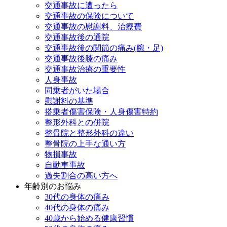
交通事故に遭ったら
交通事故の保険について
交通事故の慰謝料、治療費
交通事故後の通院
交通事故後の関節の痛み(腕・足)
交通事故後膝の痛み
交通事故治療の重要性
人身事故
同乗者がいた場合
慰謝料の基準
搭乗者傷害保険・人身傷害特約
整形外科との併院
整骨院と整形外科の違い
整骨院の上手な通い方
物損事故
自動車事故
過失割合の高い方へ
年齢別のお悩み
30代の身体の痛み
40代の身体の痛み
40歳から始める健康習慣