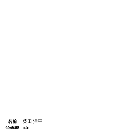
名前
柴田 洋平
治療歴
9年