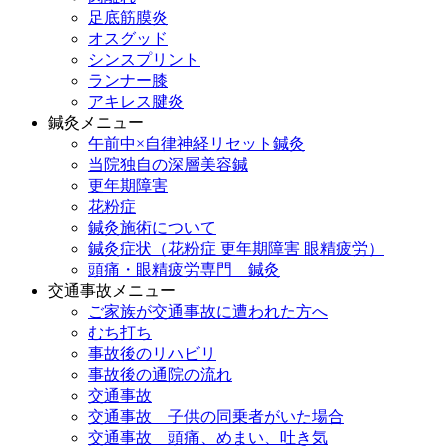
足底筋膜炎
オスグッド
シンスプリント
ランナー膝
アキレス腱炎
鍼灸メニュー
午前中×自律神経リセット鍼灸
当院独自の深層美容鍼
更年期障害
花粉症
鍼灸施術について
鍼灸症状（花粉症 更年期障害 眼精疲労）
頭痛・眼精疲労専門 鍼灸
交通事故メニュー
ご家族が交通事故に遭われた方へ
むち打ち
事故後のリハビリ
事故後の通院の流れ
交通事故
交通事故 子供の同乗者がいた場合
交通事故 頭痛、めまい、吐き気