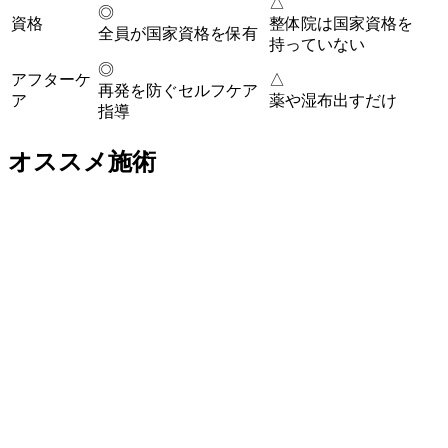
△
◎
資格
整体院は国家資格を
全員が国家資格を保有
持っていない
◎
アフターケ
△
再発を防ぐセルフケア
ア
薬や湿布出すだけ
指導
オススメ施術