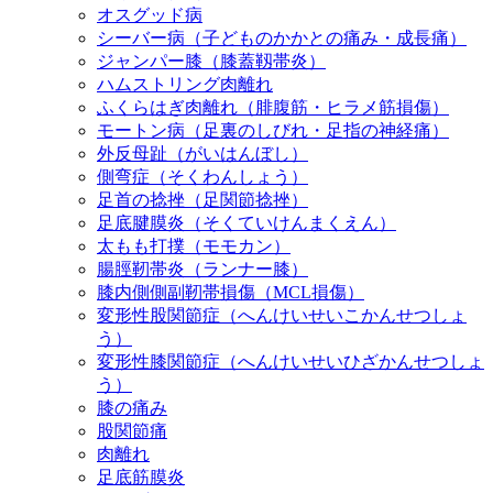
オスグッド病
シーバー病（子どものかかとの痛み・成長痛）
ジャンパー膝（膝蓋靱帯炎）
ハムストリング肉離れ
ふくらはぎ肉離れ（腓腹筋・ヒラメ筋損傷）
モートン病（足裏のしびれ・足指の神経痛）
外反母趾（がいはんぼし）
側弯症（そくわんしょう）
足首の捻挫（足関節捻挫）
足底腱膜炎（そくていけんまくえん）
太もも打撲（モモカン）
腸脛靭帯炎（ランナー膝）
膝内側側副靭帯損傷（MCL損傷）
変形性股関節症（へんけいせいこかんせつしょ
う）
変形性膝関節症（へんけいせいひざかんせつしょ
う）
膝の痛み
股関節痛
肉離れ
足底筋膜炎