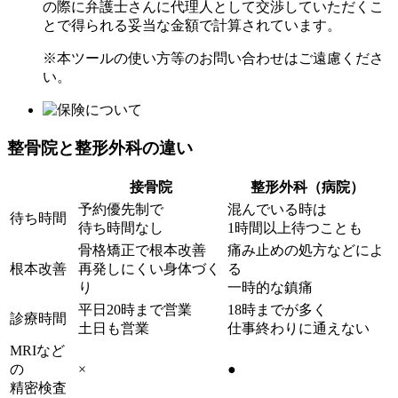
の際に弁護士さんに代理人として交渉していただくこ
とで得られる
妥当な金額で計算されています。
※本ツールの使い方等のお問い合わせはご遠慮くださ
い。
整骨院と整形外科の違い
接骨院
整形外科（病院）
予約優先制で
混んでいる時は
待ち時間
待ち時間なし
1時間以上待つことも
骨格矯正で根本改善
痛み止めの処方などによ
根本改善
再発しにくい身体づく
る
り
一時的な鎮痛
平日20時まで営業
18時までが多く
診療時間
土日も営業
仕事終わりに通えない
MRIなど
の
×
●
精密検査