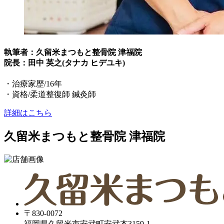
執筆者：久留米まつもと整骨院 津福院
院長：田中 英之(タナカ ヒデユキ)
・治療家歴/16年
・資格/柔道整復師 鍼灸師
詳細はこちら
久留米まつもと整骨院 津福院
〒830-0072
福岡県久留米市安武町安武本3159-1