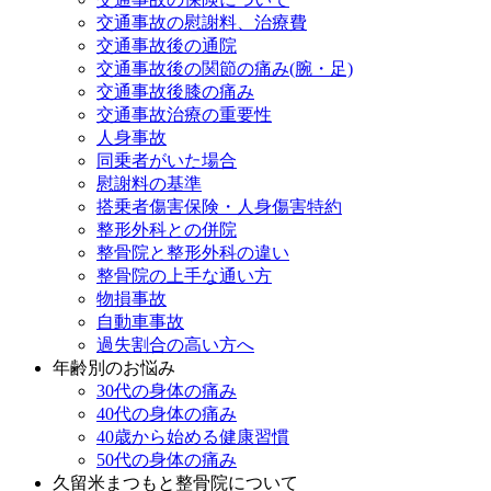
交通事故の慰謝料、治療費
交通事故後の通院
交通事故後の関節の痛み(腕・足)
交通事故後膝の痛み
交通事故治療の重要性
人身事故
同乗者がいた場合
慰謝料の基準
搭乗者傷害保険・人身傷害特約
整形外科との併院
整骨院と整形外科の違い
整骨院の上手な通い方
物損事故
自動車事故
過失割合の高い方へ
年齢別のお悩み
30代の身体の痛み
40代の身体の痛み
40歳から始める健康習慣
50代の身体の痛み
久留米まつもと整骨院について