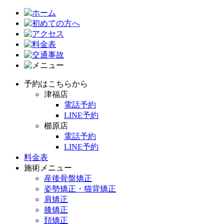
予約はこちらから
津福店
電話予約
LINE予約
櫛原店
電話予約
LINE予約
料金表
施術メニュー
産後骨盤矯正
姿勢矯正・猫背矯正
肩矯正
膝矯正
頚矯正