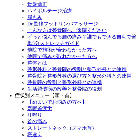
骨盤矯正
ハイボルテージ治療
腸もみ
Dr.監修フットリンパマッサージ
こんな方は整骨院へご来院ください
ずっと悩んでる腰の痛み？誰でもできる自宅で簡
単5分ストレッチガイド
他院で施術が合わなかった方へ
他院で痛みが取れなかった方へ
整体とは
整形外科と整骨院の役割と整形外科との連携
整骨院と整形外科の選び方と整形外科との連携
整骨院の役割と整形外科との連携
生活習慣病の改善と整骨院の役割
症状別メニュー【頭・首】
【めまいでお悩みの方へ】
寒暖差疲労
耳鳴り
首の痛み
ストレートネック（スマホ首）
寝違え