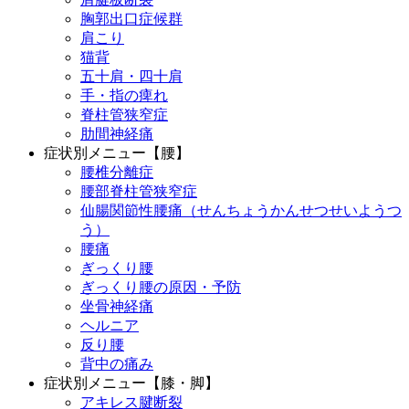
胸郭出口症候群
肩こり
猫背
五十肩・四十肩
手・指の痺れ
脊柱管狭窄症
肋間神経痛
症状別メニュー【腰】
腰椎分離症
腰部脊柱管狭窄症
仙腸関節性腰痛（せんちょうかんせつせいようつ
う）
腰痛
ぎっくり腰
ぎっくり腰の原因・予防
坐骨神経痛
ヘルニア
反り腰
背中の痛み
症状別メニュー【膝・脚】
アキレス腱断裂