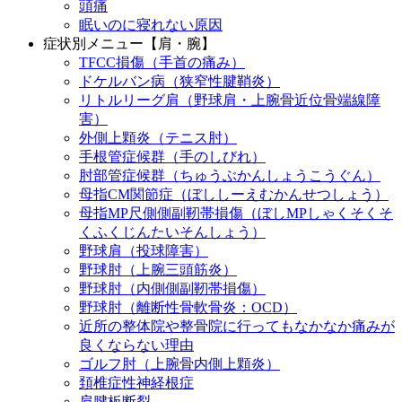
頭痛
眠いのに寝れない原因
症状別メニュー【肩・腕】
TFCC損傷（手首の痛み）
ドケルバン病（狭窄性腱鞘炎）
リトルリーグ肩（野球肩・上腕骨近位骨端線障
害）
外側上顆炎（テニス肘）
手根管症候群（手のしびれ）
肘部管症候群（ちゅうぶかんしょうこうぐん）
母指CM関節症（ぼししーえむかんせつしょう）
母指MP尺側側副靭帯損傷（ぼしMPしゃくそくそ
くふくじんたいそんしょう）
野球肩（投球障害）
野球肘（上腕三頭筋炎）
野球肘（内側側副靭帯損傷）
野球肘（離断性骨軟骨炎：OCD）
近所の整体院や整骨院に行ってもなかなか痛みが
良くならない理由
ゴルフ肘（上腕骨内側上顆炎）
頚椎症性神経根症
肩腱板断裂