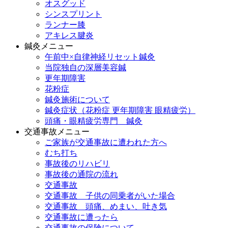
オスグッド
シンスプリント
ランナー膝
アキレス腱炎
鍼灸メニュー
午前中×自律神経リセット鍼灸
当院独自の深層美容鍼
更年期障害
花粉症
鍼灸施術について
鍼灸症状（花粉症 更年期障害 眼精疲労）
頭痛・眼精疲労専門 鍼灸
交通事故メニュー
ご家族が交通事故に遭われた方へ
むち打ち
事故後のリハビリ
事故後の通院の流れ
交通事故
交通事故 子供の同乗者がいた場合
交通事故 頭痛、めまい、吐き気
交通事故に遭ったら
交通事故の保険について