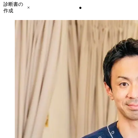
診断書の
×
●
作成