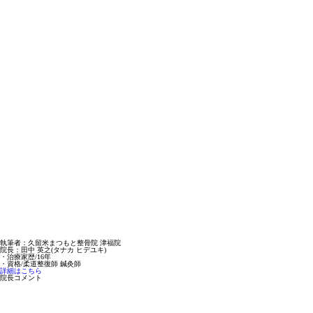
執筆者：久留米まつもと整骨院 津福院
院長：田中 英之(タナカ ヒデユキ)
・治療家歴/16年
・資格/柔道整復師 鍼灸師
詳細はこちら
院長コメント