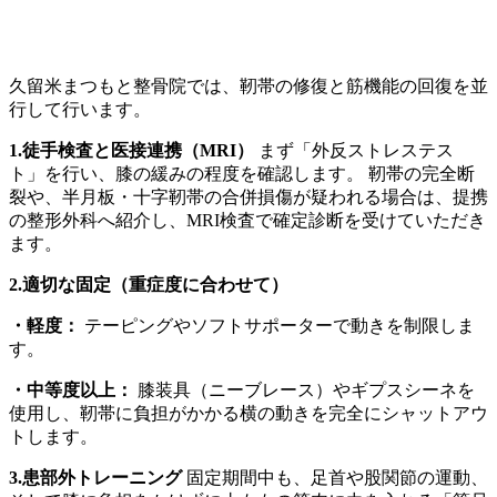
久留米まつもと整骨院では、靭帯の修復と筋機能の回復を並
行して行います。
1.徒手検査と医接連携（MRI）
まず「外反ストレステス
ト」を行い、膝の緩みの程度を確認します。 靭帯の完全断
裂や、半月板・十字靭帯の合併損傷が疑われる場合は、提携
の整形外科へ紹介し、MRI検査で確定診断を受けていただき
ます。
2.適切な固定（重症度に合わせて）
・軽度：
テーピングやソフトサポーターで動きを制限しま
す。
・中等度以上：
膝装具（ニーブレース）やギプスシーネを
使用し、靭帯に負担がかかる横の動きを完全にシャットアウ
トします。
3.患部外トレーニング
固定期間中も、足首や股関節の運動、