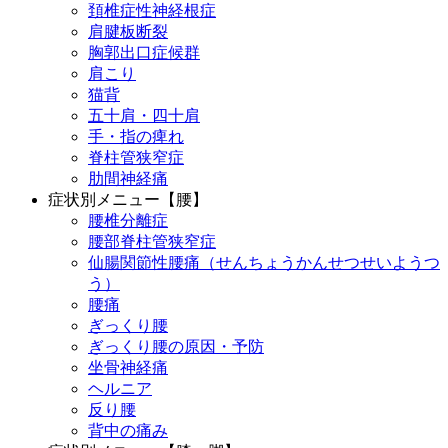
頚椎症性神経根症
肩腱板断裂
胸郭出口症候群
肩こり
猫背
五十肩・四十肩
手・指の痺れ
脊柱管狭窄症
肋間神経痛
症状別メニュー【腰】
腰椎分離症
腰部脊柱管狭窄症
仙腸関節性腰痛（せんちょうかんせつせいようつ
う）
腰痛
ぎっくり腰
ぎっくり腰の原因・予防
坐骨神経痛
ヘルニア
反り腰
背中の痛み