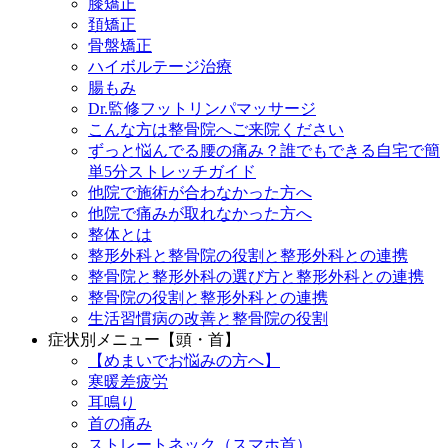
膝矯正
頚矯正
骨盤矯正
ハイボルテージ治療
腸もみ
Dr.監修フットリンパマッサージ
こんな方は整骨院へご来院ください
ずっと悩んでる腰の痛み？誰でもできる自宅で簡
単5分ストレッチガイド
他院で施術が合わなかった方へ
他院で痛みが取れなかった方へ
整体とは
整形外科と整骨院の役割と整形外科との連携
整骨院と整形外科の選び方と整形外科との連携
整骨院の役割と整形外科との連携
生活習慣病の改善と整骨院の役割
症状別メニュー【頭・首】
【めまいでお悩みの方へ】
寒暖差疲労
耳鳴り
首の痛み
ストレートネック（スマホ首）