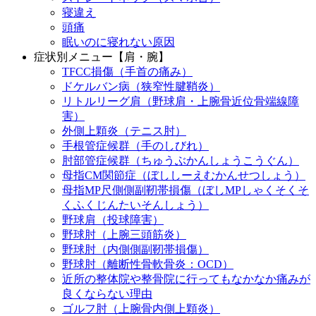
寝違え
頭痛
眠いのに寝れない原因
症状別メニュー【肩・腕】
TFCC損傷（手首の痛み）
ドケルバン病（狭窄性腱鞘炎）
リトルリーグ肩（野球肩・上腕骨近位骨端線障
害）
外側上顆炎（テニス肘）
手根管症候群（手のしびれ）
肘部管症候群（ちゅうぶかんしょうこうぐん）
母指CM関節症（ぼししーえむかんせつしょう）
母指MP尺側側副靭帯損傷（ぼしMPしゃくそくそ
くふくじんたいそんしょう）
野球肩（投球障害）
野球肘（上腕三頭筋炎）
野球肘（内側側副靭帯損傷）
野球肘（離断性骨軟骨炎：OCD）
近所の整体院や整骨院に行ってもなかなか痛みが
良くならない理由
ゴルフ肘（上腕骨内側上顆炎）