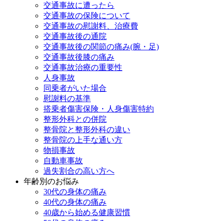
交通事故に遭ったら
交通事故の保険について
交通事故の慰謝料、治療費
交通事故後の通院
交通事故後の関節の痛み(腕・足)
交通事故後膝の痛み
交通事故治療の重要性
人身事故
同乗者がいた場合
慰謝料の基準
搭乗者傷害保険・人身傷害特約
整形外科との併院
整骨院と整形外科の違い
整骨院の上手な通い方
物損事故
自動車事故
過失割合の高い方へ
年齢別のお悩み
30代の身体の痛み
40代の身体の痛み
40歳から始める健康習慣