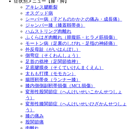
症状別メニュー【膝・脚】
アキレス腱断裂
オスグッド病
シーバー病（子どものかかとの痛み・成長痛）
ジャンパー膝（膝蓋靱帯炎）
ハムストリング肉離れ
ふくらはぎ肉離れ（腓腹筋・ヒラメ筋損傷）
モートン病（足裏のしびれ・足指の神経痛）
外反母趾（がいはんぼし）
側弯症（そくわんしょう）
足首の捻挫（足関節捻挫）
足底腱膜炎（そくていけんまくえん）
太もも打撲（モモカン）
腸脛靭帯炎（ランナー膝）
膝内側側副靭帯損傷（MCL損傷）
変形性股関節症（へんけいせいこかんせつしょ
う）
変形性膝関節症（へんけいせいひざかんせつしょ
う）
膝の痛み
股関節痛
肉離れ