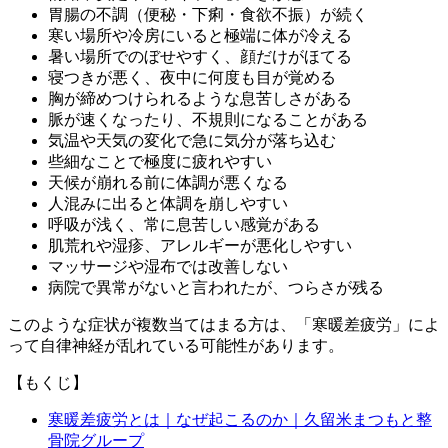
胃腸の不調（便秘・下痢・食欲不振）が続く
寒い場所や冷房にいると極端に体が冷える
暑い場所でのぼせやすく、顔だけがほてる
寝つきが悪く、夜中に何度も目が覚める
胸が締めつけられるような息苦しさがある
脈が速くなったり、不規則になることがある
気温や天気の変化で急に気分が落ち込む
些細なことで極度に疲れやすい
天候が崩れる前に体調が悪くなる
人混みに出ると体調を崩しやすい
呼吸が浅く、常に息苦しい感覚がある
肌荒れや湿疹、アレルギーが悪化しやすい
マッサージや湿布では改善しない
病院で異常がないと言われたが、つらさが残る
このような症状が複数当てはまる方は、「寒暖差疲労」によ
って自律神経が乱れている可能性があります。
【もくじ】
寒暖差疲労とは｜なぜ起こるのか｜久留米まつもと整
骨院グループ