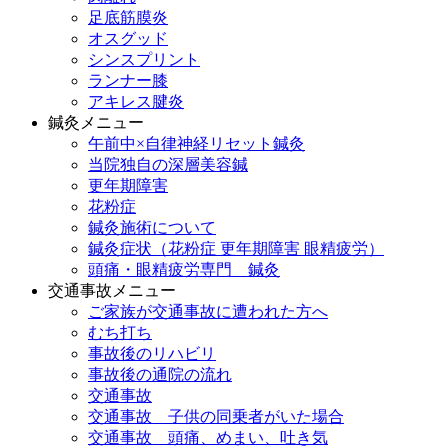
足底筋膜炎
オスグッド
シンスプリント
ランナー膝
アキレス腱炎
鍼灸メニュー
午前中×自律神経リセット鍼灸
当院独自の深層美容鍼
更年期障害
花粉症
鍼灸施術について
鍼灸症状（花粉症 更年期障害 眼精疲労）
頭痛・眼精疲労専門 鍼灸
交通事故メニュー
ご家族が交通事故に遭われた方へ
むち打ち
事故後のリハビリ
事故後の通院の流れ
交通事故
交通事故 子供の同乗者がいた場合
交通事故 頭痛、めまい、吐き気