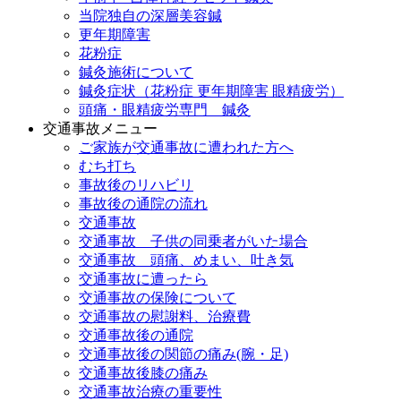
当院独自の深層美容鍼
更年期障害
花粉症
鍼灸施術について
鍼灸症状（花粉症 更年期障害 眼精疲労）
頭痛・眼精疲労専門 鍼灸
交通事故メニュー
ご家族が交通事故に遭われた方へ
むち打ち
事故後のリハビリ
事故後の通院の流れ
交通事故
交通事故 子供の同乗者がいた場合
交通事故 頭痛、めまい、吐き気
交通事故に遭ったら
交通事故の保険について
交通事故の慰謝料、治療費
交通事故後の通院
交通事故後の関節の痛み(腕・足)
交通事故後膝の痛み
交通事故治療の重要性