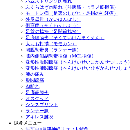
ハムストリング肉離れ
ふくらはぎ肉離れ（腓腹筋・ヒラメ筋損傷）
モートン病（足裏のしびれ・足指の神経痛）
外反母趾（がいはんぼし）
側弯症（そくわんしょう）
足首の捻挫（足関節捻挫）
足底腱膜炎（そくていけんまくえん）
太もも打撲（モモカン）
腸脛靭帯炎（ランナー膝）
膝内側側副靭帯損傷（MCL損傷）
変形性股関節症（へんけいせいこかんせつしょう
変形性膝関節症（へんけいせいひざかんせつしょ
膝の痛み
股関節痛
肉離れ
足底筋膜炎
オスグッド
シンスプリント
ランナー膝
アキレス腱炎
鍼灸メニュー
午前中×自律神経リセット鍼灸