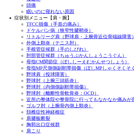
頭痛
眠いのに寝れない原因
症状別メニュー【肩・腕】
TFCC損傷（手首の痛み）
ドケルバン病（狭窄性腱鞘炎）
リトルリーグ肩（野球肩・上腕骨近位骨端線障害
外側上顆炎（テニス肘）
手根管症候群（手のしびれ）
肘部管症候群（ちゅうぶかんしょうこうぐん）
母指CM関節症（ぼししーえむかんせつしょう）
母指MP尺側側副靭帯損傷（ぼしMPしゃくそくそ
野球肩（投球障害）
野球肘（上腕三頭筋炎）
野球肘（内側側副靭帯損傷）
野球肘（離断性骨軟骨炎：OCD）
近所の整体院や整骨院に行ってもなかなか痛みが
ゴルフ肘（上腕骨内側上顆炎）
頚椎症性神経根症
肩腱板断裂
胸郭出口症候群
肩こり