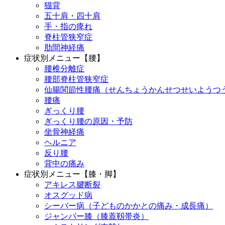
猫背
五十肩・四十肩
手・指の痺れ
脊柱管狭窄症
肋間神経痛
症状別メニュー【腰】
腰椎分離症
腰部脊柱管狭窄症
仙腸関節性腰痛（せんちょうかんせつせいようつ
腰痛
ぎっくり腰
ぎっくり腰の原因・予防
坐骨神経痛
ヘルニア
反り腰
背中の痛み
症状別メニュー【膝・脚】
アキレス腱断裂
オスグッド病
シーバー病（子どものかかとの痛み・成長痛）
ジャンパー膝（膝蓋靱帯炎）