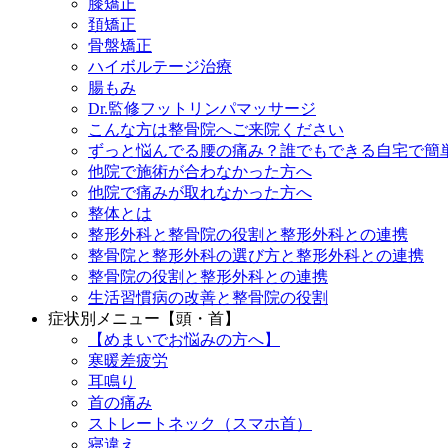
膝矯正
頚矯正
骨盤矯正
ハイボルテージ治療
腸もみ
Dr.監修フットリンパマッサージ
こんな方は整骨院へご来院ください
ずっと悩んでる腰の痛み？誰でもできる自宅で簡
他院で施術が合わなかった方へ
他院で痛みが取れなかった方へ
整体とは
整形外科と整骨院の役割と整形外科との連携
整骨院と整形外科の選び方と整形外科との連携
整骨院の役割と整形外科との連携
生活習慣病の改善と整骨院の役割
症状別メニュー【頭・首】
【めまいでお悩みの方へ】
寒暖差疲労
耳鳴り
首の痛み
ストレートネック（スマホ首）
寝違え