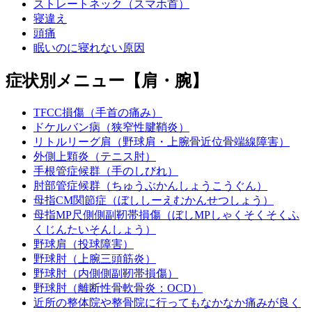
ストレートネック（スマホ首）
寝違え
頭痛
眠いのに寝れない原因
症状別メニュー【肩・腕】
TFCC損傷（手首の痛み）
ドケルバン病（狭窄性腱鞘炎）
リトルリーグ肩（野球肩・上腕骨近位骨端線障害）
外側上顆炎（テニス肘）
手根管症候群（手のしびれ）
肘部管症候群（ちゅうぶかんしょうこうぐん）
母指CM関節症（ぼししーえむかんせつしょう）
母指MP尺側側副靭帯損傷（ぼしMPしゃくそくそくふ
くじんたいそんしょう）
野球肩（投球障害）
野球肘（上腕三頭筋炎）
野球肘（内側側副靭帯損傷）
野球肘（離断性骨軟骨炎：OCD）
近所の整体院や整骨院に行ってもなかなか痛みが良く