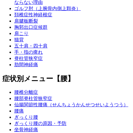
ならない理由
ゴルフ肘（上腕骨内側上顆炎）
頚椎症性神経根症
肩腱板断裂
胸郭出口症候群
肩こり
猫背
五十肩・四十肩
手・指の痺れ
脊柱管狭窄症
肋間神経痛
症状別メニュー【腰】
腰椎分離症
腰部脊柱管狭窄症
仙腸関節性腰痛（せんちょうかんせつせいようつう）
腰痛
ぎっくり腰
ぎっくり腰の原因・予防
坐骨神経痛