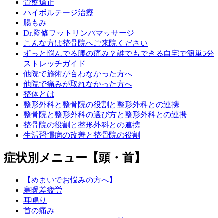
骨盤矯正
ハイボルテージ治療
腸もみ
Dr.監修フットリンパマッサージ
こんな方は整骨院へご来院ください
ずっと悩んでる腰の痛み？誰でもできる自宅で簡単5分
ストレッチガイド
他院で施術が合わなかった方へ
他院で痛みが取れなかった方へ
整体とは
整形外科と整骨院の役割と整形外科との連携
整骨院と整形外科の選び方と整形外科との連携
整骨院の役割と整形外科との連携
生活習慣病の改善と整骨院の役割
症状別メニュー【頭・首】
【めまいでお悩みの方へ】
寒暖差疲労
耳鳴り
首の痛み