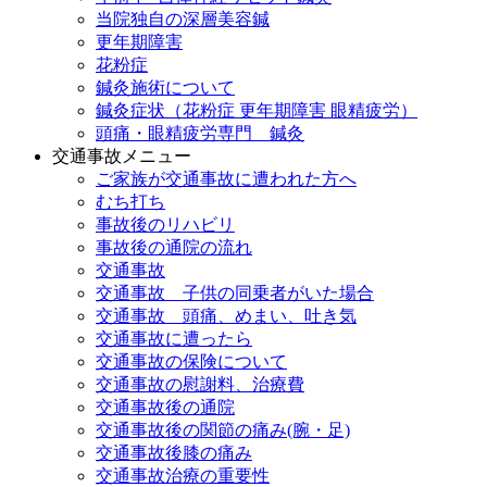
当院独自の深層美容鍼
更年期障害
花粉症
鍼灸施術について
鍼灸症状（花粉症 更年期障害 眼精疲労）
頭痛・眼精疲労専門 鍼灸
交通事故メニュー
ご家族が交通事故に遭われた方へ
むち打ち
事故後のリハビリ
事故後の通院の流れ
交通事故
交通事故 子供の同乗者がいた場合
交通事故 頭痛、めまい、吐き気
交通事故に遭ったら
交通事故の保険について
交通事故の慰謝料、治療費
交通事故後の通院
交通事故後の関節の痛み(腕・足)
交通事故後膝の痛み
交通事故治療の重要性