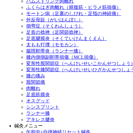
ハムストリング肉離れ
ふくらはぎ肉離れ（腓腹筋・ヒラメ筋損傷）
モートン病（足裏のしびれ・足指の神経痛）
外反母趾（がいはんぼし）
側弯症（そくわんしょう）
足首の捻挫（足関節捻挫）
足底腱膜炎（そくていけんまくえん）
太もも打撲（モモカン）
腸脛靭帯炎（ランナー膝）
膝内側側副靭帯損傷（MCL損傷）
変形性股関節症（へんけいせいこかんせつしょう
変形性膝関節症（へんけいせいひざかんせつしょ
膝の痛み
股関節痛
肉離れ
足底筋膜炎
オスグッド
シンスプリント
ランナー膝
アキレス腱炎
鍼灸メニュー
午前中×自律神経リセット鍼灸