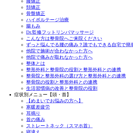
膝矯正
頚矯正
骨盤矯正
ハイボルテージ治療
腸もみ
Dr.監修フットリンパマッサージ
こんな方は整骨院へご来院ください
ずっと悩んでる腰の痛み？誰でもできる自宅で簡
他院で施術が合わなかった方へ
他院で痛みが取れなかった方へ
整体とは
整形外科と整骨院の役割と整形外科との連携
整骨院と整形外科の選び方と整形外科との連携
整骨院の役割と整形外科との連携
生活習慣病の改善と整骨院の役割
症状別メニュー【頭・首】
【めまいでお悩みの方へ】
寒暖差疲労
耳鳴り
首の痛み
ストレートネック（スマホ首）
寝違え