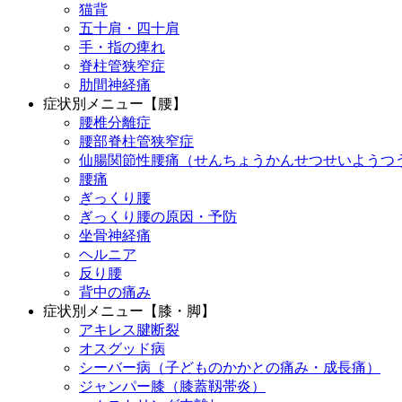
猫背
五十肩・四十肩
手・指の痺れ
脊柱管狭窄症
肋間神経痛
症状別メニュー【腰】
腰椎分離症
腰部脊柱管狭窄症
仙腸関節性腰痛（せんちょうかんせつせいようつ
腰痛
ぎっくり腰
ぎっくり腰の原因・予防
坐骨神経痛
ヘルニア
反り腰
背中の痛み
症状別メニュー【膝・脚】
アキレス腱断裂
オスグッド病
シーバー病（子どものかかとの痛み・成長痛）
ジャンパー膝（膝蓋靱帯炎）