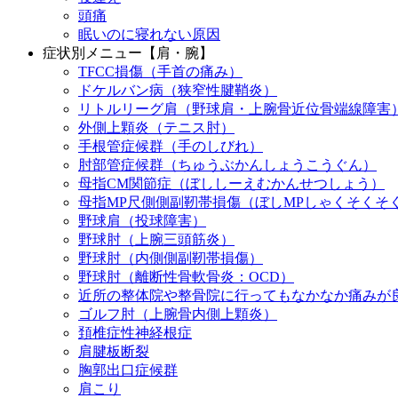
頭痛
眠いのに寝れない原因
症状別メニュー【肩・腕】
TFCC損傷（手首の痛み）
ドケルバン病（狭窄性腱鞘炎）
リトルリーグ肩（野球肩・上腕骨近位骨端線障害
外側上顆炎（テニス肘）
手根管症候群（手のしびれ）
肘部管症候群（ちゅうぶかんしょうこうぐん）
母指CM関節症（ぼししーえむかんせつしょう）
母指MP尺側側副靭帯損傷（ぼしMPしゃくそくそ
野球肩（投球障害）
野球肘（上腕三頭筋炎）
野球肘（内側側副靭帯損傷）
野球肘（離断性骨軟骨炎：OCD）
近所の整体院や整骨院に行ってもなかなか痛みが
ゴルフ肘（上腕骨内側上顆炎）
頚椎症性神経根症
肩腱板断裂
胸郭出口症候群
肩こり