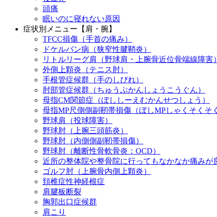
頭痛
眠いのに寝れない原因
症状別メニュー【肩・腕】
TFCC損傷（手首の痛み）
ドケルバン病（狭窄性腱鞘炎）
リトルリーグ肩（野球肩・上腕骨近位骨端線障害
外側上顆炎（テニス肘）
手根管症候群（手のしびれ）
肘部管症候群（ちゅうぶかんしょうこうぐん）
母指CM関節症（ぼししーえむかんせつしょう）
母指MP尺側側副靭帯損傷（ぼしMPしゃくそくそ
野球肩（投球障害）
野球肘（上腕三頭筋炎）
野球肘（内側側副靭帯損傷）
野球肘（離断性骨軟骨炎：OCD）
近所の整体院や整骨院に行ってもなかなか痛みが
ゴルフ肘（上腕骨内側上顆炎）
頚椎症性神経根症
肩腱板断裂
胸郭出口症候群
肩こり