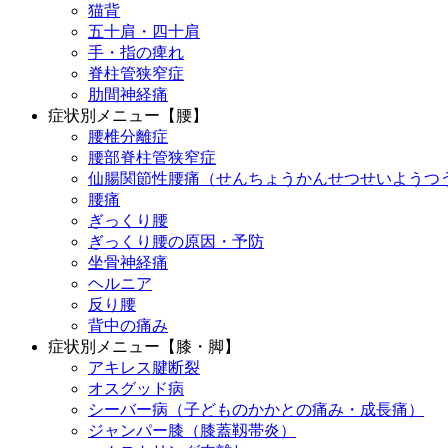
猫背
五十肩・四十肩
手・指の痺れ
脊柱管狭窄症
肋間神経痛
症状別メニュー【腰】
腰椎分離症
腰部脊柱管狭窄症
仙腸関節性腰痛（せんちょうかんせつせいようつ
腰痛
ぎっくり腰
ぎっくり腰の原因・予防
坐骨神経痛
ヘルニア
反り腰
背中の痛み
症状別メニュー【膝・脚】
アキレス腱断裂
オスグッド病
シーバー病（子どものかかとの痛み・成長痛）
ジャンパー膝（膝蓋靱帯炎）