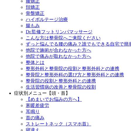
膝矯正
頚矯正
骨盤矯正
ハイボルテージ治療
腸もみ
Dr.監修フットリンパマッサージ
こんな方は整骨院へご来院ください
ずっと悩んでる腰の痛み？誰でもできる自宅で簡
他院で施術が合わなかった方へ
他院で痛みが取れなかった方へ
整体とは
整形外科と整骨院の役割と整形外科との連携
整骨院と整形外科の選び方と整形外科との連携
整骨院の役割と整形外科との連携
生活習慣病の改善と整骨院の役割
症状別メニュー【頭・首】
【めまいでお悩みの方へ】
寒暖差疲労
耳鳴り
首の痛み
ストレートネック（スマホ首）
寝違え