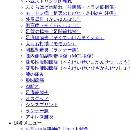
ハムストリング肉離れ
ふくらはぎ肉離れ（腓腹筋・ヒラメ筋損傷）
モートン病（足裏のしびれ・足指の神経痛）
外反母趾（がいはんぼし）
側弯症（そくわんしょう）
足首の捻挫（足関節捻挫）
足底腱膜炎（そくていけんまくえん）
太もも打撲（モモカン）
腸脛靭帯炎（ランナー膝）
膝内側側副靭帯損傷（MCL損傷）
変形性股関節症（へんけいせいこかんせつしょう
変形性膝関節症（へんけいせいひざかんせつしょ
膝の痛み
股関節痛
肉離れ
足底筋膜炎
オスグッド
シンスプリント
ランナー膝
アキレス腱炎
鍼灸メニュー
午前中×自律神経リセット鍼灸