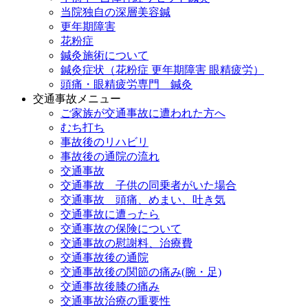
当院独自の深層美容鍼
更年期障害
花粉症
鍼灸施術について
鍼灸症状（花粉症 更年期障害 眼精疲労）
頭痛・眼精疲労専門 鍼灸
交通事故メニュー
ご家族が交通事故に遭われた方へ
むち打ち
事故後のリハビリ
事故後の通院の流れ
交通事故
交通事故 子供の同乗者がいた場合
交通事故 頭痛、めまい、吐き気
交通事故に遭ったら
交通事故の保険について
交通事故の慰謝料、治療費
交通事故後の通院
交通事故後の関節の痛み(腕・足)
交通事故後膝の痛み
交通事故治療の重要性