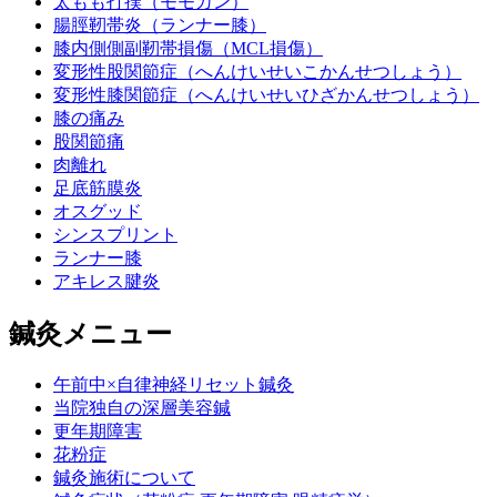
太もも打撲（モモカン）
腸脛靭帯炎（ランナー膝）
膝内側側副靭帯損傷（MCL損傷）
変形性股関節症（へんけいせいこかんせつしょう）
変形性膝関節症（へんけいせいひざかんせつしょう）
膝の痛み
股関節痛
肉離れ
足底筋膜炎
オスグッド
シンスプリント
ランナー膝
アキレス腱炎
鍼灸メニュー
午前中×自律神経リセット鍼灸
当院独自の深層美容鍼
更年期障害
花粉症
鍼灸施術について