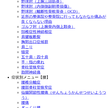
野球肘（上腕三頭筋炎）
野球肘（内側側副靭帯損傷）
野球肘（離断性骨軟骨炎：OCD）
近所の整体院や整骨院に行ってもなかなか痛みが
良くならない理由
ゴルフ肘（上腕骨内側上顆炎）
頚椎症性神経根症
肩腱板断裂
胸郭出口症候群
肩こり
猫背
五十肩・四十肩
手・指の痺れ
脊柱管狭窄症
肋間神経痛
症状別メニュー【腰】
腰椎分離症
腰部脊柱管狭窄症
仙腸関節性腰痛（せんちょうかんせつせいようつ
う）
腰痛
ぎっくり腰