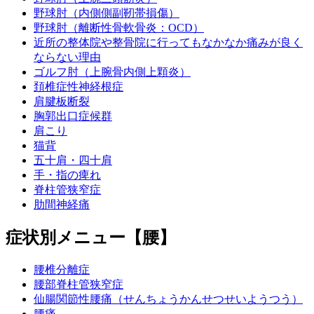
野球肘（内側側副靭帯損傷）
野球肘（離断性骨軟骨炎：OCD）
近所の整体院や整骨院に行ってもなかなか痛みが良く
ならない理由
ゴルフ肘（上腕骨内側上顆炎）
頚椎症性神経根症
肩腱板断裂
胸郭出口症候群
肩こり
猫背
五十肩・四十肩
手・指の痺れ
脊柱管狭窄症
肋間神経痛
症状別メニュー【腰】
腰椎分離症
腰部脊柱管狭窄症
仙腸関節性腰痛（せんちょうかんせつせいようつう）
腰痛