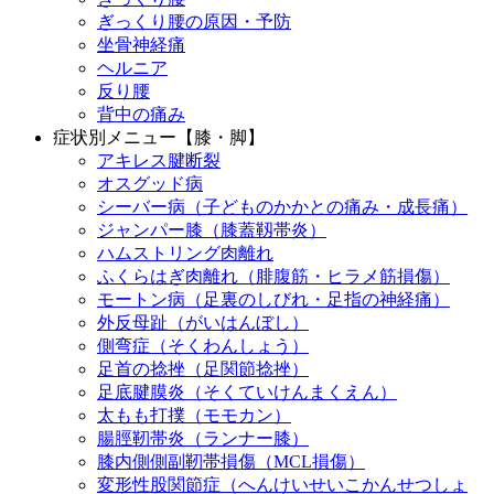
ぎっくり腰の原因・予防
坐骨神経痛
ヘルニア
反り腰
背中の痛み
症状別メニュー【膝・脚】
アキレス腱断裂
オスグッド病
シーバー病（子どものかかとの痛み・成長痛）
ジャンパー膝（膝蓋靱帯炎）
ハムストリング肉離れ
ふくらはぎ肉離れ（腓腹筋・ヒラメ筋損傷）
モートン病（足裏のしびれ・足指の神経痛）
外反母趾（がいはんぼし）
側弯症（そくわんしょう）
足首の捻挫（足関節捻挫）
足底腱膜炎（そくていけんまくえん）
太もも打撲（モモカン）
腸脛靭帯炎（ランナー膝）
膝内側側副靭帯損傷（MCL損傷）
変形性股関節症（へんけいせいこかんせつしょ