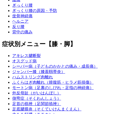
ぎっくり腰
ぎっくり腰の原因・予防
坐骨神経痛
ヘルニア
反り腰
背中の痛み
症状別メニュー【膝・脚】
アキレス腱断裂
オスグッド病
シーバー病（子どものかかとの痛み・成長痛）
ジャンパー膝（膝蓋靱帯炎）
ハムストリング肉離れ
ふくらはぎ肉離れ（腓腹筋・ヒラメ筋損傷）
モートン病（足裏のしびれ・足指の神経痛）
外反母趾（がいはんぼし）
側弯症（そくわんしょう）
足首の捻挫（足関節捻挫）
足底腱膜炎（そくていけんまくえん）