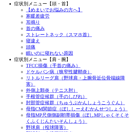
症状別メニュー【頭・首】
【めまいでお悩みの方へ】
寒暖差疲労
耳鳴り
首の痛み
ストレートネック（スマホ首）
寝違え
頭痛
眠いのに寝れない原因
症状別メニュー【肩・腕】
TFCC損傷（手首の痛み）
ドケルバン病（狭窄性腱鞘炎）
リトルリーグ肩（野球肩・上腕骨近位骨端線障
害）
外側上顆炎（テニス肘）
手根管症候群（手のしびれ）
肘部管症候群（ちゅうぶかんしょうこうぐん）
母指CM関節症（ぼししーえむかんせつしょう）
母指MP尺側側副靭帯損傷（ぼしMPしゃくそくそ
くふくじんたいそんしょう）
野球肩（投球障害）