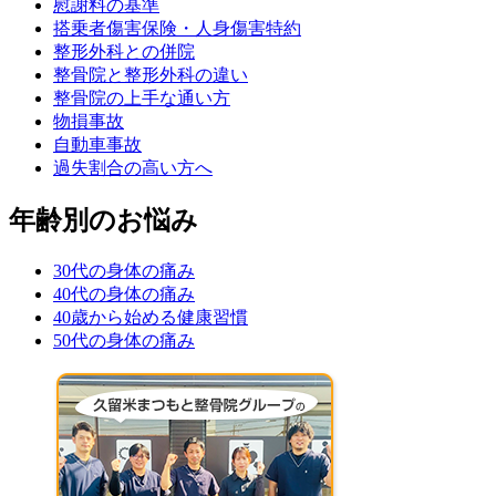
慰謝料の基準
搭乗者傷害保険・人身傷害特約
整形外科との併院
整骨院と整形外科の違い
整骨院の上手な通い方
物損事故
自動車事故
過失割合の高い方へ
年齢別のお悩み
30代の身体の痛み
40代の身体の痛み
40歳から始める健康習慣
50代の身体の痛み