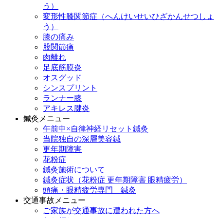
う）
変形性膝関節症（へんけいせいひざかんせつしょ
う）
膝の痛み
股関節痛
肉離れ
足底筋膜炎
オスグッド
シンスプリント
ランナー膝
アキレス腱炎
鍼灸メニュー
午前中×自律神経リセット鍼灸
当院独自の深層美容鍼
更年期障害
花粉症
鍼灸施術について
鍼灸症状（花粉症 更年期障害 眼精疲労）
頭痛・眼精疲労専門 鍼灸
交通事故メニュー
ご家族が交通事故に遭われた方へ