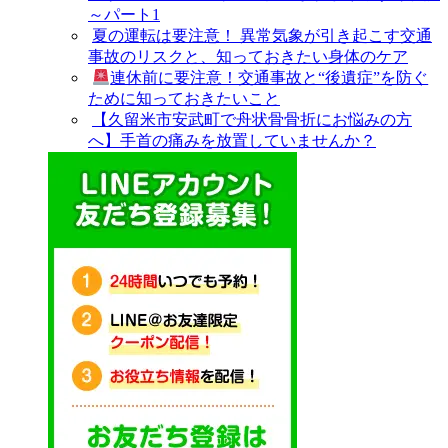
～パート1
夏の運転は要注意！ 異常気象が引き起こす交通
事故のリスクと、知っておきたい身体のケア
連休前に要注意！交通事故と“後遺症”を防ぐ
ために知っておきたいこと
【久留米市安武町で舟状骨骨折にお悩みの方
へ】手首の痛みを放置していませんか？