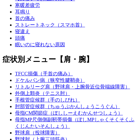
寒暖差疲労
耳鳴り
首の痛み
ストレートネック（スマホ首）
寝違え
頭痛
眠いのに寝れない原因
症状別メニュー【肩・腕】
TFCC損傷（手首の痛み）
ドケルバン病（狭窄性腱鞘炎）
リトルリーグ肩（野球肩・上腕骨近位骨端線障害）
外側上顆炎（テニス肘）
手根管症候群（手のしびれ）
肘部管症候群（ちゅうぶかんしょうこうぐん）
母指CM関節症（ぼししーえむかんせつしょう）
母指MP尺側側副靭帯損傷（ぼしMPしゃくそくそくふ
くじんたいそんしょう）
野球肩（投球障害）
野球肘（上腕三頭筋炎）