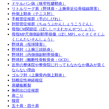
ドケルバン病（狭窄性腱鞘炎）
リトルリーグ肩（野球肩・上腕骨近位骨端線障害）
外側上顆炎（テニス肘）
手根管症候群（手のしびれ）
肘部管症候群（ちゅうぶかんしょうこうぐん）
母指CM関節症（ぼししーえむかんせつしょう）
母指MP尺側側副靭帯損傷（ぼしMPしゃくそくそくふ
くじんたいそんしょう）
野球肩（投球障害）
野球肘（上腕三頭筋炎）
野球肘（内側側副靭帯損傷）
野球肘（離断性骨軟骨炎：OCD）
近所の整体院や整骨院に行ってもなかなか痛みが良く
ならない理由
ゴルフ肘（上腕骨内側上顆炎）
頚椎症性神経根症
肩腱板断裂
胸郭出口症候群
肩こり
猫背
五十肩・四十肩