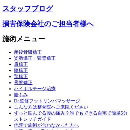
スタッフブログ
損害保険会社のご担当者様へ
施術メニュー
産後骨盤矯正
姿勢矯正・猫背矯正
肩矯正
膝矯正
頚矯正
骨盤矯正
ハイボルテージ治療
腸もみ
Dr.監修フットリンパマッサージ
こんな方は整骨院へご来院ください
ずっと悩んでる腰の痛み？誰でもできる自宅で簡単5分
ストレッチガイド
他院で施術が合わなかった方へ