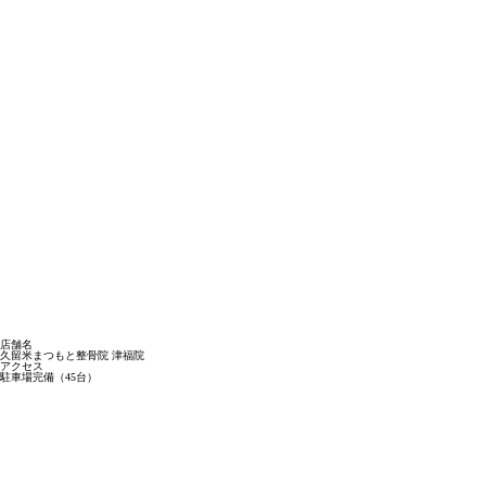
店舗名
久留米まつもと整骨院 津福院
アクセス
駐車場完備（45台）