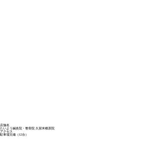
店舗名
たいよう鍼灸院・整骨院 久留米櫛原院
アクセス
駐車場完備（12台）