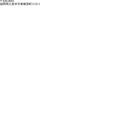
〒830-0003
福岡県久留米市東櫛原町1132-1