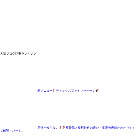
人気ブログ記事ランキング
新メニュー
デトックスフットマッサージ
意外と知らない
整骨院と整形外科の違い～柔道整復師がわかりやす
く解説～パート1