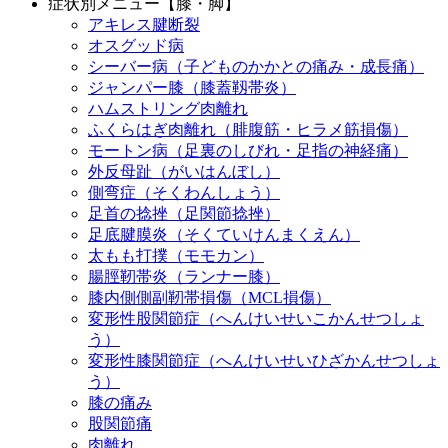
症状別メニュー【膝・脚】
アキレス腱断裂
オスグッド病
シーバー病（子どものかかとの痛み・成長痛）
ジャンパー膝（膝蓋靱帯炎）
ハムストリング肉離れ
ふくらはぎ肉離れ（腓腹筋・ヒラメ筋損傷）
モートン病（足裏のしびれ・足指の神経痛）
外反母趾（がいはんぼし）
側弯症（そくわんしょう）
足首の捻挫（足関節捻挫）
足底腱膜炎（そくていけんまくえん）
太もも打撲（モモカン）
腸脛靭帯炎（ランナー膝）
膝内側側副靭帯損傷（MCL損傷）
変形性股関節症（へんけいせいこかんせつしょ
う）
変形性膝関節症（へんけいせいひざかんせつしょ
う）
膝の痛み
股関節痛
肉離れ