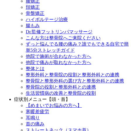
膝矯正
頚矯正
骨盤矯正
ハイボルテージ治療
腸もみ
Dr.監修フットリンパマッサージ
こんな方は整骨院へご来院ください
ずっと悩んでる腰の痛み？誰でもできる自宅で簡
単5分ストレッチガイド
他院で施術が合わなかった方へ
他院で痛みが取れなかった方へ
整体とは
整形外科と整骨院の役割と整形外科との連携
整骨院と整形外科の選び方と整形外科との連携
整骨院の役割と整形外科との連携
生活習慣病の改善と整骨院の役割
症状別メニュー【頭・首】
【めまいでお悩みの方へ】
寒暖差疲労
耳鳴り
首の痛み
ストレートネック（スマホ首）