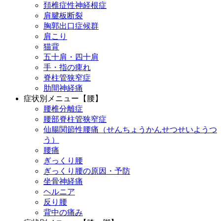
頚椎症性神経根症
肩腱板断裂
胸郭出口症候群
肩こり
猫背
五十肩・四十肩
手・指の痺れ
脊柱管狭窄症
肋間神経痛
症状別メニュー【腰】
腰椎分離症
腰部脊柱管狭窄症
仙腸関節性腰痛（せんちょうかんせつせいようつ
う）
腰痛
ぎっくり腰
ぎっくり腰の原因・予防
坐骨神経痛
ヘルニア
反り腰
背中の痛み