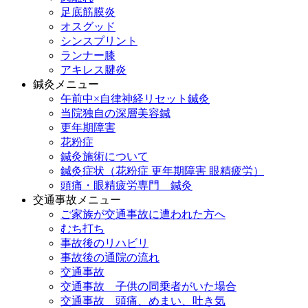
足底筋膜炎
オスグッド
シンスプリント
ランナー膝
アキレス腱炎
鍼灸メニュー
午前中×自律神経リセット鍼灸
当院独自の深層美容鍼
更年期障害
花粉症
鍼灸施術について
鍼灸症状（花粉症 更年期障害 眼精疲労）
頭痛・眼精疲労専門 鍼灸
交通事故メニュー
ご家族が交通事故に遭われた方へ
むち打ち
事故後のリハビリ
事故後の通院の流れ
交通事故
交通事故 子供の同乗者がいた場合
交通事故 頭痛、めまい、吐き気