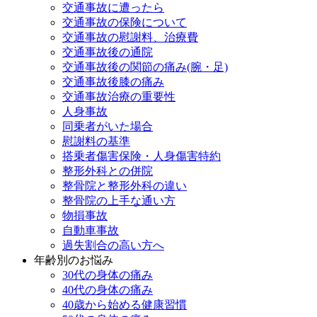
交通事故に遭ったら
交通事故の保険について
交通事故の慰謝料、治療費
交通事故後の通院
交通事故後の関節の痛み(腕・足)
交通事故後膝の痛み
交通事故治療の重要性
人身事故
同乗者がいた場合
慰謝料の基準
搭乗者傷害保険・人身傷害特約
整形外科との併院
整骨院と整形外科の違い
整骨院の上手な通い方
物損事故
自動車事故
過失割合の高い方へ
年齢別のお悩み
30代の身体の痛み
40代の身体の痛み
40歳から始める健康習慣