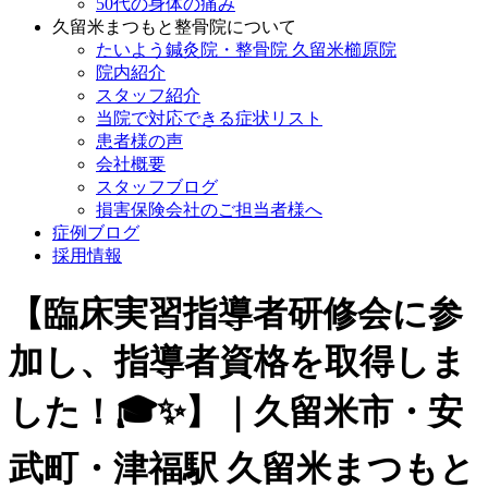
50代の身体の痛み
久留米まつもと整骨院について
たいよう鍼灸院・整骨院 久留米櫛原院
院内紹介
スタッフ紹介
当院で対応できる症状リスト
患者様の声
会社概要
スタッフブログ
損害保険会社のご担当者様へ
症例ブログ
採用情報
【臨床実習指導者研修会に参
加し、指導者資格を取得しま
した！🎓✨】｜久留米市・安
武町・津福駅 久留米まつもと