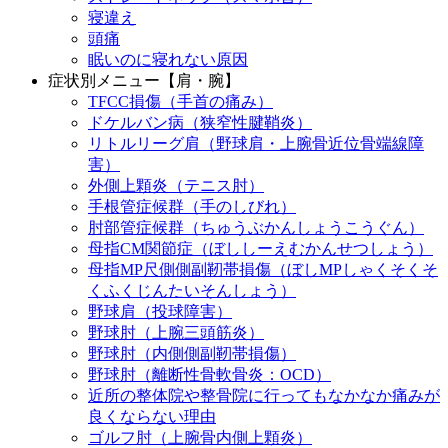
寝違え
頭痛
眠いのに寝れない原因
症状別メニュー【肩・腕】
TFCC損傷（手首の痛み）
ドケルバン病（狭窄性腱鞘炎）
リトルリーグ肩（野球肩・上腕骨近位骨端線障
害）
外側上顆炎（テニス肘）
手根管症候群（手のしびれ）
肘部管症候群（ちゅうぶかんしょうこうぐん）
母指CM関節症（ぼししーえむかんせつしょう）
母指MP尺側側副靭帯損傷（ぼしMPしゃくそくそ
くふくじんたいそんしょう）
野球肩（投球障害）
野球肘（上腕三頭筋炎）
野球肘（内側側副靭帯損傷）
野球肘（離断性骨軟骨炎：OCD）
近所の整体院や整骨院に行ってもなかなか痛みが
良くならない理由
ゴルフ肘（上腕骨内側上顆炎）