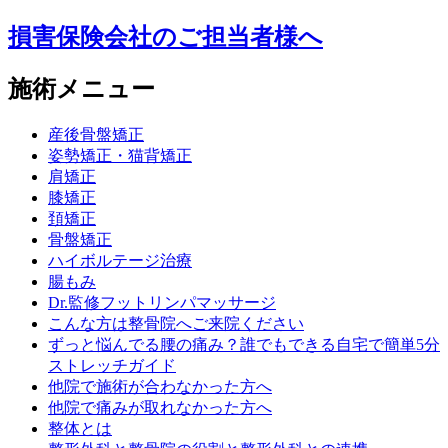
損害保険会社のご担当者様へ
施術メニュー
産後骨盤矯正
姿勢矯正・猫背矯正
肩矯正
膝矯正
頚矯正
骨盤矯正
ハイボルテージ治療
腸もみ
Dr.監修フットリンパマッサージ
こんな方は整骨院へご来院ください
ずっと悩んでる腰の痛み？誰でもできる自宅で簡単5分
ストレッチガイド
他院で施術が合わなかった方へ
他院で痛みが取れなかった方へ
整体とは