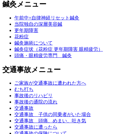
鍼灸メニュー
午前中×自律神経リセット鍼灸
当院独自の深層美容鍼
更年期障害
花粉症
鍼灸施術について
鍼灸症状（花粉症 更年期障害 眼精疲労）
頭痛・眼精疲労専門 鍼灸
交通事故メニュー
ご家族が交通事故に遭われた方へ
むち打ち
事故後のリハビリ
事故後の通院の流れ
交通事故
交通事故 子供の同乗者がいた場合
交通事故 頭痛、めまい、吐き気
交通事故に遭ったら
交通事故の保険について