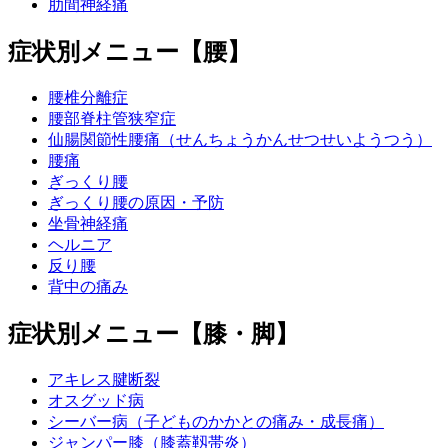
肋間神経痛
症状別メニュー【腰】
腰椎分離症
腰部脊柱管狭窄症
仙腸関節性腰痛（せんちょうかんせつせいようつう）
腰痛
ぎっくり腰
ぎっくり腰の原因・予防
坐骨神経痛
ヘルニア
反り腰
背中の痛み
症状別メニュー【膝・脚】
アキレス腱断裂
オスグッド病
シーバー病（子どものかかとの痛み・成長痛）
ジャンパー膝（膝蓋靱帯炎）