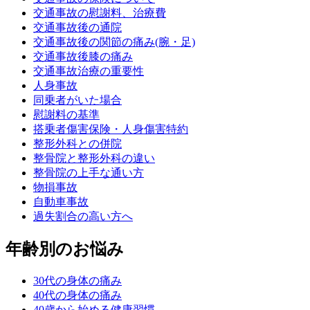
交通事故の慰謝料、治療費
交通事故後の通院
交通事故後の関節の痛み(腕・足)
交通事故後膝の痛み
交通事故治療の重要性
人身事故
同乗者がいた場合
慰謝料の基準
搭乗者傷害保険・人身傷害特約
整形外科との併院
整骨院と整形外科の違い
整骨院の上手な通い方
物損事故
自動車事故
過失割合の高い方へ
年齢別のお悩み
30代の身体の痛み
40代の身体の痛み
40歳から始める健康習慣