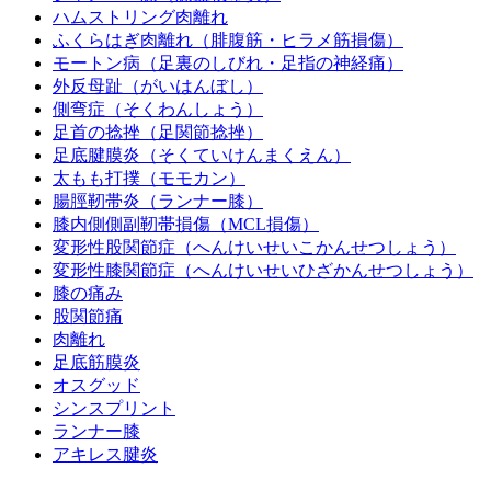
ハムストリング肉離れ
ふくらはぎ肉離れ（腓腹筋・ヒラメ筋損傷）
モートン病（足裏のしびれ・足指の神経痛）
外反母趾（がいはんぼし）
側弯症（そくわんしょう）
足首の捻挫（足関節捻挫）
足底腱膜炎（そくていけんまくえん）
太もも打撲（モモカン）
腸脛靭帯炎（ランナー膝）
膝内側側副靭帯損傷（MCL損傷）
変形性股関節症（へんけいせいこかんせつしょう）
変形性膝関節症（へんけいせいひざかんせつしょう）
膝の痛み
股関節痛
肉離れ
足底筋膜炎
オスグッド
シンスプリント
ランナー膝
アキレス腱炎