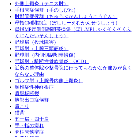
外側上顆炎（テニス肘）
手根管症候群（手のしびれ）
肘部管症候群（ちゅうぶかんしょうこうぐん）
母指CM関節症（ぼししーえむかんせつしょう）
母指MP尺側側副靭帯損傷（ぼしMPしゃくそくそくふ
くじんたいそんしょう）
野球肩（投球障害）
野球肘（上腕三頭筋炎）
野球肘（内側側副靭帯損傷）
野球肘（離断性骨軟骨炎：OCD）
近所の整体院や整骨院に行ってもなかなか痛みが良く
ならない理由
ゴルフ肘（上腕骨内側上顆炎）
頚椎症性神経根症
肩腱板断裂
胸郭出口症候群
肩こり
猫背
五十肩・四十肩
手・指の痺れ
脊柱管狭窄症