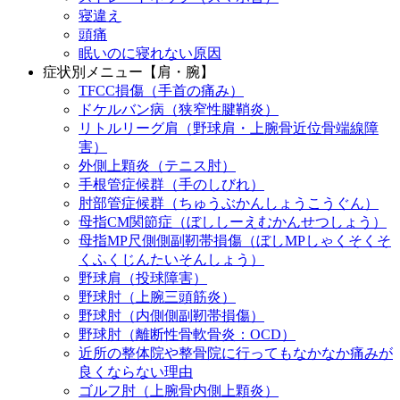
寝違え
頭痛
眠いのに寝れない原因
症状別メニュー【肩・腕】
TFCC損傷（手首の痛み）
ドケルバン病（狭窄性腱鞘炎）
リトルリーグ肩（野球肩・上腕骨近位骨端線障
害）
外側上顆炎（テニス肘）
手根管症候群（手のしびれ）
肘部管症候群（ちゅうぶかんしょうこうぐん）
母指CM関節症（ぼししーえむかんせつしょう）
母指MP尺側側副靭帯損傷（ぼしMPしゃくそくそ
くふくじんたいそんしょう）
野球肩（投球障害）
野球肘（上腕三頭筋炎）
野球肘（内側側副靭帯損傷）
野球肘（離断性骨軟骨炎：OCD）
近所の整体院や整骨院に行ってもなかなか痛みが
良くならない理由
ゴルフ肘（上腕骨内側上顆炎）