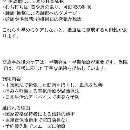
💡 事故後によく見られる症状
• むち打ち症: 首や肩の張り、可動域の制限
• 腰痛: 衝撃による腰部へのダメージ
• 頭痛や倦怠感: 頚椎周辺の緊張が原因
これらを早めにケアしないと、後遺症に発展する可能性があ
ります。
🌟 整骨院での治療で安心ケア 🌟
交通事故後のケアは、早期発見・早期治療が重要です。当院
では、症状に応じた丁寧な施術を提供しています。
施術内容
• 手技療法で緊張した筋肉をほぐし、血流を改善
• 痛みを軽減する電気治療や温熱療法
• 日常生活のアドバイスで再発を予防
選ばれる理由
• 国家資格保持者による信頼の施術
• 自賠責保険適用で窓口負担なし
• 予約優先制でスムーズに治療