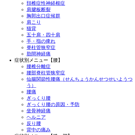
頚椎症性神経根症
肩腱板断裂
胸郭出口症候群
肩こり
猫背
五十肩・四十肩
手・指の痺れ
脊柱管狭窄症
肋間神経痛
症状別メニュー【腰】
腰椎分離症
腰部脊柱管狭窄症
仙腸関節性腰痛（せんちょうかんせつせいようつ
う）
腰痛
ぎっくり腰
ぎっくり腰の原因・予防
坐骨神経痛
ヘルニア
反り腰
背中の痛み