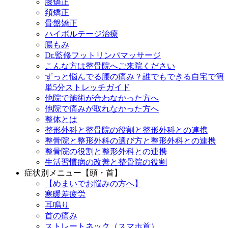
膝矯正
頚矯正
骨盤矯正
ハイボルテージ治療
腸もみ
Dr.監修フットリンパマッサージ
こんな方は整骨院へご来院ください
ずっと悩んでる腰の痛み？誰でもできる自宅で簡
単5分ストレッチガイド
他院で施術が合わなかった方へ
他院で痛みが取れなかった方へ
整体とは
整形外科と整骨院の役割と整形外科との連携
整骨院と整形外科の選び方と整形外科との連携
整骨院の役割と整形外科との連携
生活習慣病の改善と整骨院の役割
症状別メニュー【頭・首】
【めまいでお悩みの方へ】
寒暖差疲労
耳鳴り
首の痛み
ストレートネック（スマホ首）