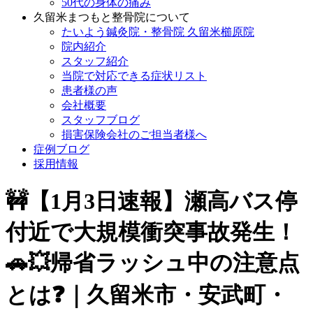
50代の身体の痛み
久留米まつもと整骨院について
たいよう鍼灸院・整骨院 久留米櫛原院
院内紹介
スタッフ紹介
当院で対応できる症状リスト
患者様の声
会社概要
スタッフブログ
損害保険会社のご担当者様へ
症例ブログ
採用情報
🚧【1月3日速報】瀬高バス停
付近で大規模衝突事故発生！
🚗💥帰省ラッシュ中の注意点
とは❓｜久留米市・安武町・