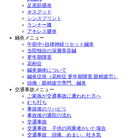
足底筋膜炎
オスグッド
シンスプリント
ランナー膝
アキレス腱炎
鍼灸メニュー
午前中×自律神経リセット鍼灸
当院独自の深層美容鍼
更年期障害
花粉症
鍼灸施術について
鍼灸症状（花粉症 更年期障害 眼精疲労）
頭痛・眼精疲労専門 鍼灸
交通事故メニュー
ご家族が交通事故に遭われた方へ
むち打ち
事故後のリハビリ
事故後の通院の流れ
交通事故
交通事故 子供の同乗者がいた場合
交通事故 頭痛、めまい、吐き気