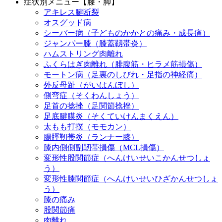
症状別メニュー【膝・脚】
アキレス腱断裂
オスグッド病
シーバー病（子どものかかとの痛み・成長痛）
ジャンパー膝（膝蓋靱帯炎）
ハムストリング肉離れ
ふくらはぎ肉離れ（腓腹筋・ヒラメ筋損傷）
モートン病（足裏のしびれ・足指の神経痛）
外反母趾（がいはんぼし）
側弯症（そくわんしょう）
足首の捻挫（足関節捻挫）
足底腱膜炎（そくていけんまくえん）
太もも打撲（モモカン）
腸脛靭帯炎（ランナー膝）
膝内側側副靭帯損傷（MCL損傷）
変形性股関節症（へんけいせいこかんせつしょ
う）
変形性膝関節症（へんけいせいひざかんせつしょ
う）
膝の痛み
股関節痛
肉離れ