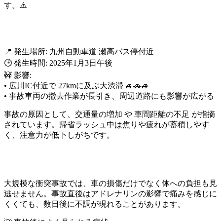
す。⚠️
🛑 事故詳細 🛑
📍 発生場所: 九州自動車道 瀬高バス停付近
🕒 発生時間: 2025年1月3日午後
🚧 影響:
• 広川IC付近で 27kmに及ぶ大渋滞 🚙🚗🚙
• 事故車両の撤去作業が長引き、周辺道路にも影響が広がる
事故の原因として、交通量の増加 や 車間距離の不足 が指摘
されています。帰省ラッシュ中は焦りや疲れが蓄積しやす
く、注意力が低下しがちです。
🩹 事故後の体のケアを見逃さない！ 🩹
大規模な衝突事故では、車の損傷だけでなく体への負担も見
逃せません。事故直後はアドレナリンの影響で痛みを感じに
くくても、数日後に不調が現れることがあります。