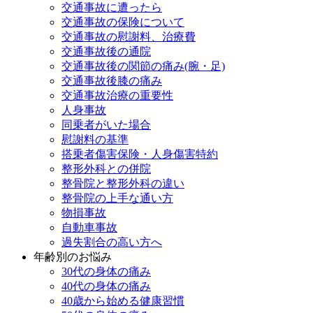
交通事故に遭ったら
交通事故の保険について
交通事故の慰謝料、治療費
交通事故後の通院
交通事故後の関節の痛み(腕・足)
交通事故後膝の痛み
交通事故治療の重要性
人身事故
同乗者がいた場合
慰謝料の基準
搭乗者傷害保険・人身傷害特約
整形外科との併院
整骨院と整形外科の違い
整骨院の上手な通い方
物損事故
自動車事故
過失割合の高い方へ
年齢別のお悩み
30代の身体の痛み
40代の身体の痛み
40歳から始める健康習慣