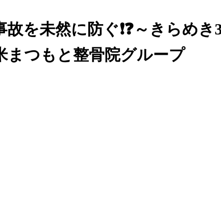
故を未然に防ぐ❗❓～きらめき3
米まつもと整骨院グループ