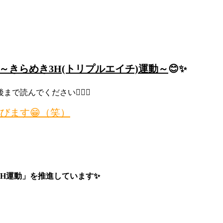
～
きらめき3H(トリプルエイチ)運動
～
😊✨
読んでください🙇‍♀️✨
びます😁（笑）
H運動」を推進しています✨